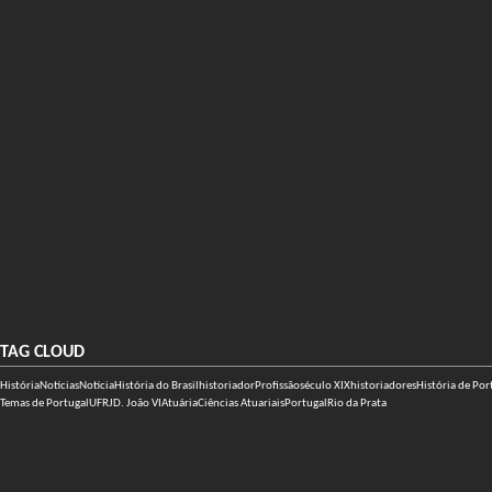
TAG CLOUD
História
Notícias
Notícia
História do Brasil
historiador
Profissão
século XIX
historiadores
História de Por
Temas de Portugal
UFRJ
D. João VI
Atuária
Ciências Atuariais
Portugal
Rio da Prata