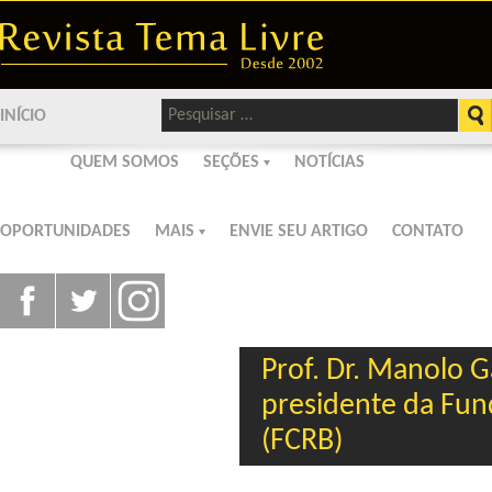
Pesquisar
INÍCIO
por:
QUEM SOMOS
SEÇÕES
NOTÍCIAS
OPORTUNIDADES
MAIS
ENVIE SEU ARTIGO
CONTATO
Prof. Dr. Manolo 
presidente da Fun
(FCRB)