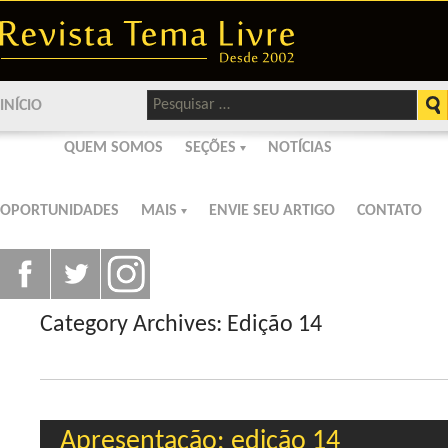
Pesquisar
INÍCIO
por:
QUEM SOMOS
SEÇÕES
NOTÍCIAS
OPORTUNIDADES
MAIS
ENVIE SEU ARTIGO
CONTATO
Category Archives: Edição 14
Apresentação: edição 14