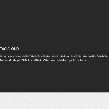
TAG CLOUD
História
Notícias
Notícia
História do Brasil
historiador
Profissão
século XIX
historiadores
História de Por
Temas de Portugal
UFRJ
D. João VI
Atuária
Ciências Atuariais
Portugal
Rio da Prata