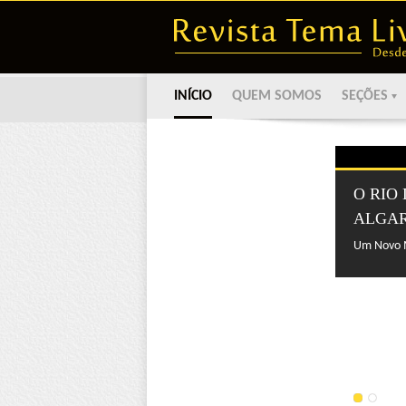
INÍCIO
QUEM SOMOS
SEÇÕES
O RIO 
ALGA
Um Novo M