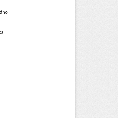
tino
ca