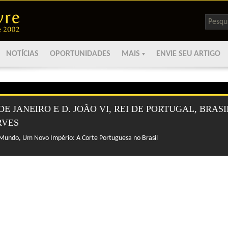
Pesqui
por:
NOTÍCIAS
OPORTUNIDADES
MAIS
ENVIE SEU ARTIGO
DE JANEIRO E D. JOÃO VI, REI DE PORTUGAL, BRASI
RVES
undo, Um Novo Império: A Corte Portuguesa no Brasil