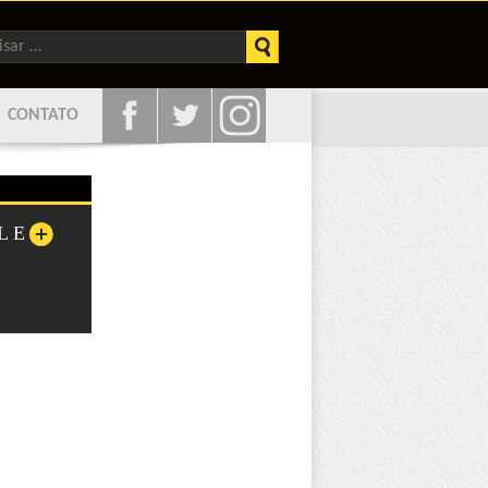
sar
CONTATO
L E