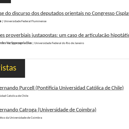
se do discurso dos deputados orientais no Congresso Cispla
a
| Universidade Federal Fluminense
s proverbiais justapostas: um caso de articulação hipotáti
rdes Vaz Sppezapria Dias
| Universidade Federal do Rio de Janeiro
istas
Fernando Purcell (Pontificia Universidad Católica de Chile)
sidad Catolica de Chile
 Fernando Catroga (Universidade de Coimbra)
ático da Universidade de Coimbra