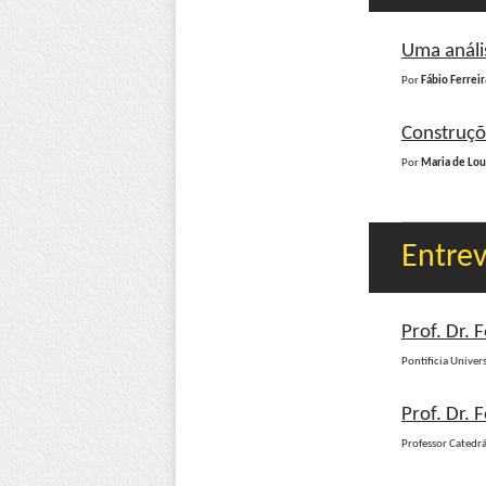
Uma análi
Por
Fábio Ferreir
Construçõe
Por
Maria de Lou
Entrev
Prof. Dr. 
Pontificia Univer
Prof. Dr.
Professor Catedr